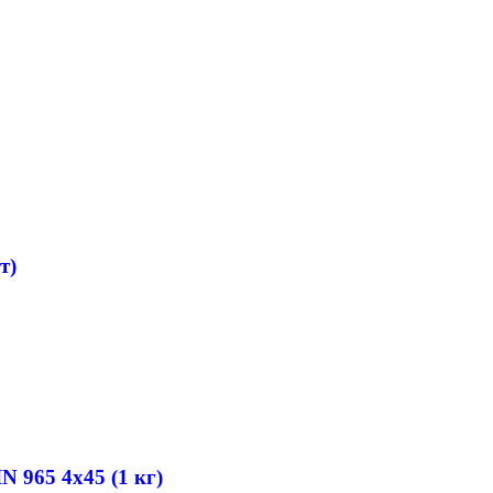
т)
N 965 4х45 (1 кг)