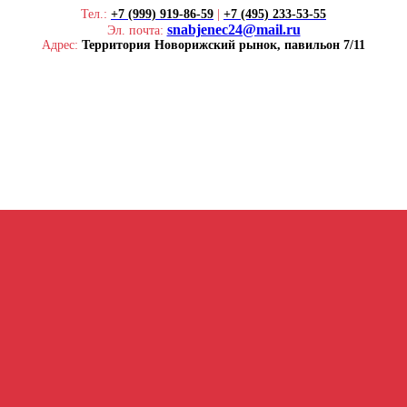
Тел.:
+7 (999) 919-86-59
|
+7 (495) 233-53-55
snabjenec24@mail.ru
Эл. почта:
Адрес:
Территория Новорижский рынок, павильон 7/11