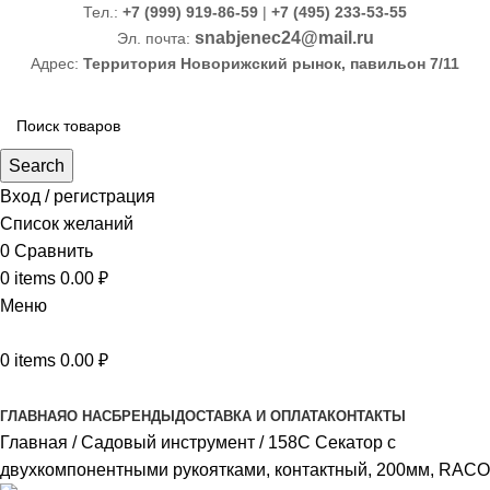
Тел.:
+7 (999) 919-86-59
|
+7 (495) 233-53-55
snabjenec24@mail.ru
Эл. почта:
Адрес:
Территория Новорижский рынок, павильон 7/11
Search
Вход / регистрация
Список желаний
0
Сравнить
0
items
0.00
₽
Меню
0
items
0.00
₽
Каталог товаров
ГЛАВНАЯ
О НАС
БРЕНДЫ
ДОСТАВКА И ОПЛАТА
КОНТАКТЫ
Главная
Садовый инструмент
158C Секатор с
двухкомпонентными рукоятками, контактный, 200мм, RACO